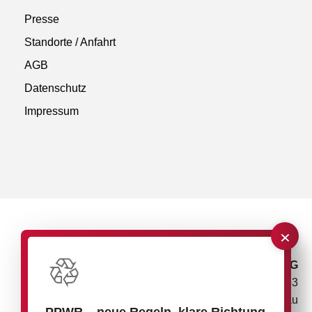
Presse
Standorte / Anfahrt
AGB
Datenschutz
Impressum
×
rose plastic AG
Rupolzer Straße 53
88138 Hergensweiler/Lindau