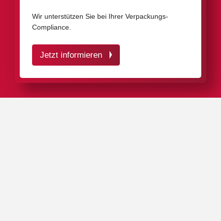
Wir unterstützen Sie bei Ihrer Verpackungs-
Compliance.
Jetzt informieren
DAS WICHTIGSTE IN KÜRZE
Alles aus einer Hand: Als Komplettanbieter bieten wir
Ihnen ein umfassendes Verpackungsprogramm mit
aufeinander abgestimmten Lösungen für die
unterschiedlichsten Werkzeugausführungen.
Passend für Ihre Anwendung: Vom filigranen
Präzisionsfräser bis zum schweren Messerkopf – wir
beraten Sie gerne bei der Auswahl der passenden