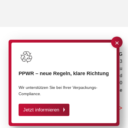
×
rose plastic AG
Rupolzer Straße 53
88138 Hergensweiler/Lindau
PPWR
–
neue Regeln, klare Richtung
Deutschland
+49 8388 9200-0
Wir unterstützen Sie bei Ihrer Verpackungs-
info@rose-plastic.de
Compliance.
Jetzt informieren